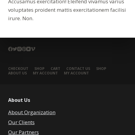
Accusamus exercitation! Eleifend vivamus varius
voluptates proident mattis exercitationem facilisi
irure. Non.
CHECKOUT
SHOP
CART
CONTACT US
SHOP
ABOUT US
MY ACCOUNT
MY ACCOUNT
About Us
About Organization
Our Clients
Our Partners