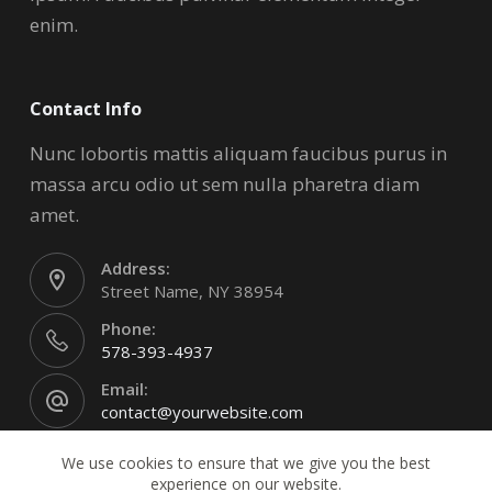
enim.
Contact Info
Nunc lobortis mattis aliquam faucibus purus in
massa arcu odio ut sem nulla pharetra diam
amet.
Address:
Street Name, NY 38954
Phone:
578-393-4937
Email:
contact@yourwebsite.com
We use cookies to ensure that we give you the best
experience on our website.